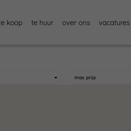
te koop
te huur
over ons
vacatures
max. prijs