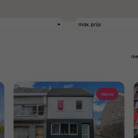
max. prijs
ni
nieuw