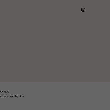
90.160)
he code van het BIV