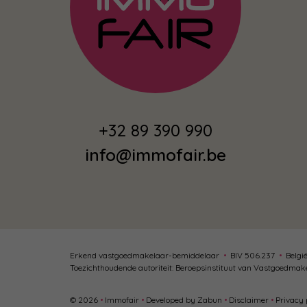
+32 89 390 990
info@immofair.be
Erkend vastgoedmakelaar-bemiddelaar
•
BIV 506.237
•
Belgi
Toezichthoudende autoriteit: Beroepsinstituut van Vastgoedmak
© 2026
•
Immofair
•
Developed by Zabun
•
Disclaimer
•
Privacy 