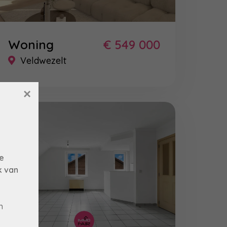
Woning
€ 549 000
Veldwezelt
×
e
k van
n