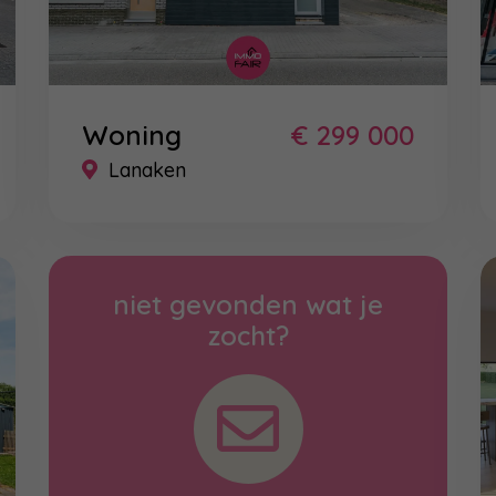
Woning
€ 299 000
Lanaken
niet gevonden wat je
zocht?