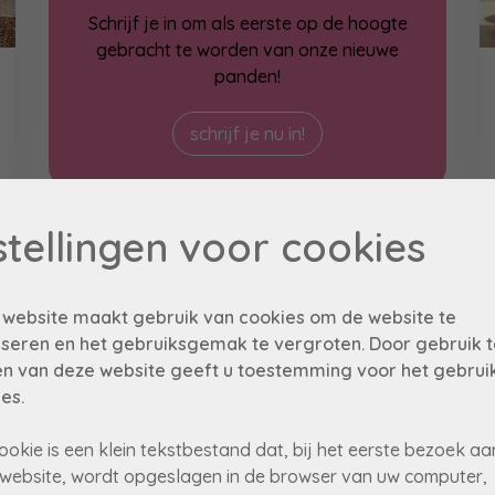
Schrijf je in om als eerste op de hoogte
gebracht te worden van onze nieuwe
panden!
schrijf je nu in!
stellingen voor cookies
in optie
 website maakt gebruik van cookies om de website te
seren en het gebruiksgemak te vergroten. Door gebruik t
n van deze website geeft u toestemming voor het gebrui
es.
ookie is een klein tekstbestand dat, bij het eerste bezoek aa
website, wordt opgeslagen in de browser van uw computer,