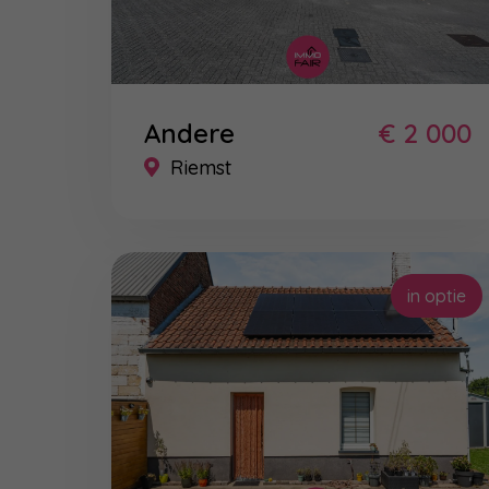
Andere
€ 2 000
Riemst
in optie