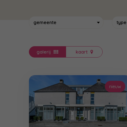
gemeente
type
galerij
kaart
nieuw