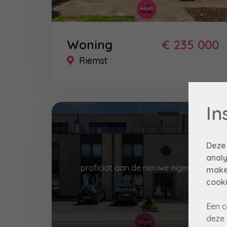
Woning
€ 235 000
Riemst
In
Deze
analy
proficiat aan de nieuwe eigenaar!
make
cooki
Een c
deze 