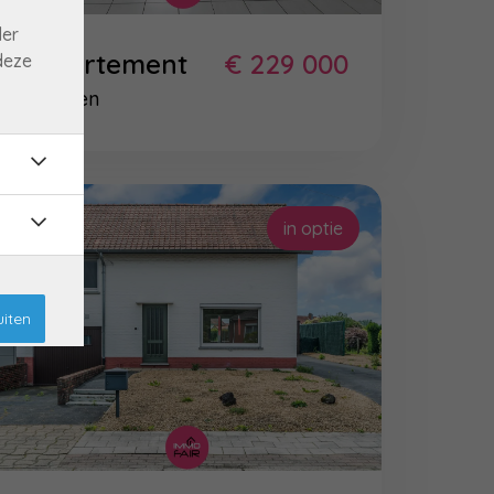
der
Appartement
€ 229 000
deze
Bilzen
in optie
uiten