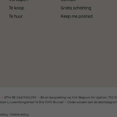
Te koop
Gratis schatting
Te huur
Keep me posted
ë
•
BTW BE 0667.506.290
•
BA en borgstelling via AXA Belgium NV (polisnr. 730.3
elaars, Luxemburgstraat 16 B te 1000 Brussel
•
Onderworpen aan de
deontologisc
policy
•
Cookie policy