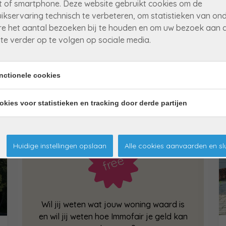
t of smartphone. Deze website gebruikt cookies om de
ikservaring technisch te verbeteren, om statistieken van on
Woning
€ 399 000
e het aantal bezoeken bij te houden en om uw bezoek aan 
te verder op te volgen op sociale media.
Zutendaal
nctionele cookies
okies voor statistieken en tracking door derde partijen
wil jij een gratis
waardebepaling?
Huidige instellingen opslaan
Alle cookies aanvaarden en sl
Wil jij weten wat jouw woning waard is
en wil jij weten hoe Immofair je geld kan