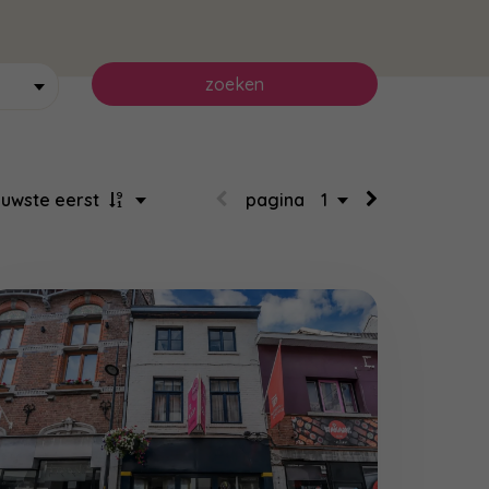
zoeken
euwste eerst
pagina
1