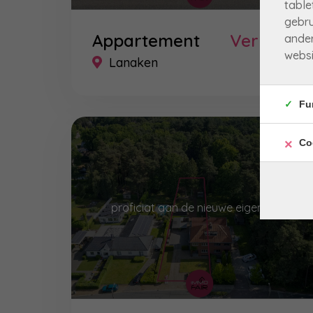
table
gebru
Appartement
Verkocht
ander
websi
Lanaken
Fu
Co
proficiat aan de nieuwe eigenaar!