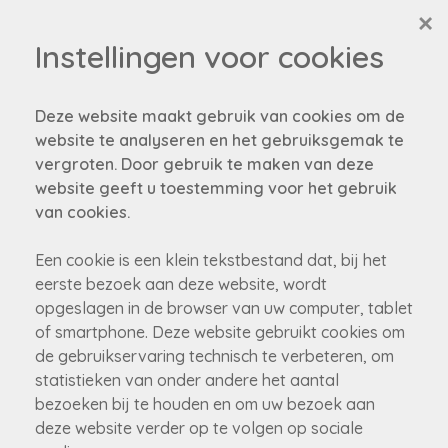
×
Instellingen voor cookies
Deze website maakt gebruik van cookies om de
website te analyseren en het gebruiksgemak te
Over ons
vergroten. Door gebruik te maken van deze
website geeft u toestemming voor het gebruik
Professioneel en perfectionistisch, maar tegelijk
van cookies.
warm en goedlachs.
Een cookie is een klein tekstbestand dat, bij het
Bij Immofair werken echte mensen, voor echte
eerste bezoek aan deze website, wordt
mensen.
opgeslagen in de browser van uw computer, tablet
Rebecca, Quinten, Luna en Imani staan alvast te
of smartphone. Deze website gebruikt cookies om
popelen om je te leren kennen.
de gebruikservaring technisch te verbeteren, om
statistieken van onder andere het aantal
Welkom bij Immofair!
bezoeken bij te houden en om uw bezoek aan
deze website verder op te volgen op sociale