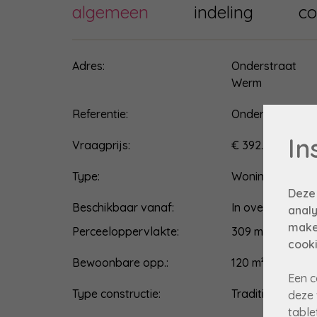
algemeen
indeling
co
Adres:
Onderstraat
Werm
Referentie:
Onderstraat 33
In
Vraagprijs:
€ 392.000
Type:
Woning
Deze
Beschikbaar vanaf:
In overleg
analy
make
Perceeloppervlakte:
309 m²
cooki
Bewoonbare opp.:
120 m²
Een c
Type constructie:
Traditioneel
deze 
table