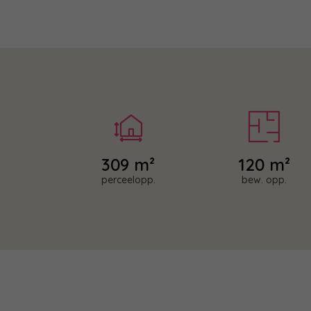
309 m²
120 m²
perceelopp.
bew. opp.