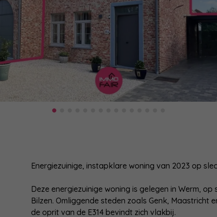
Energiezuinige, instapklare woning van 2023 op sle
Deze energiezuinige woning is gelegen in Werm, op 
Bilzen. Omliggende steden zoals Genk, Maastricht en 
de oprit van de E314 bevindt zich vlakbij.