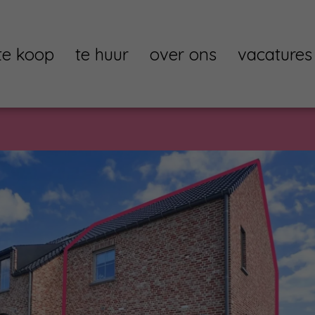
te koop
te huur
over ons
vacatures