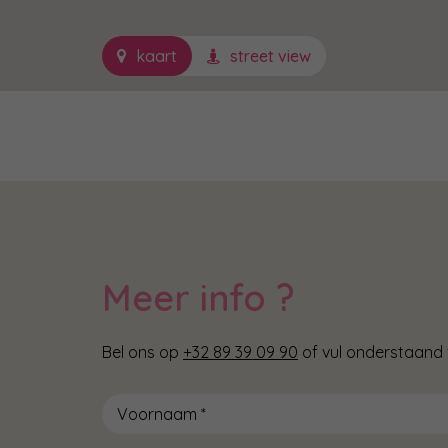
kaart
street view
Meer info ?
Bel ons op
+32 89 39 09 90
of vul onderstaand f