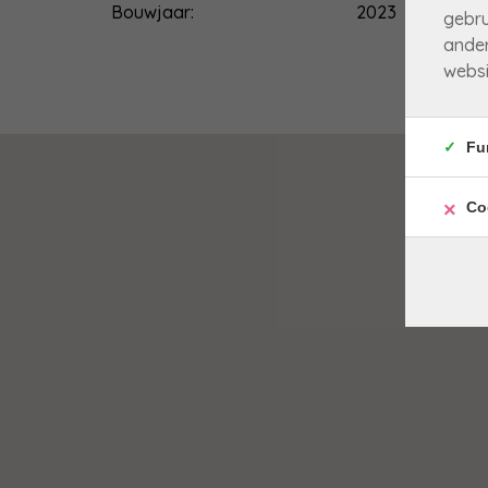
Bouwjaar:
2023
gebru
ander
websi
Fu
Co