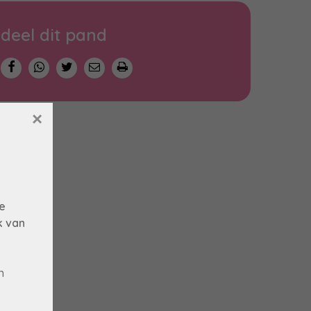
deel dit pand
×
e
k van
n