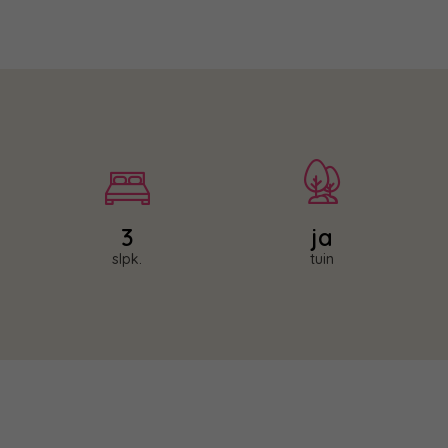
3
slpk.
tuin