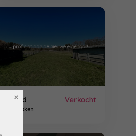
proficiat aan de nieuwe eigenaar!
×
Grond
Verkocht
Lanaken
e