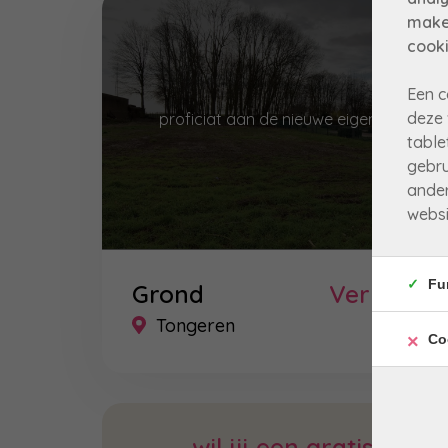
make
cooki
Een c
deze 
proficiat aan de nieuwe eigenaar!
table
gebru
ander
websi
Fu
Grond
Verkocht
Tongeren
Co
wil jij een gratis