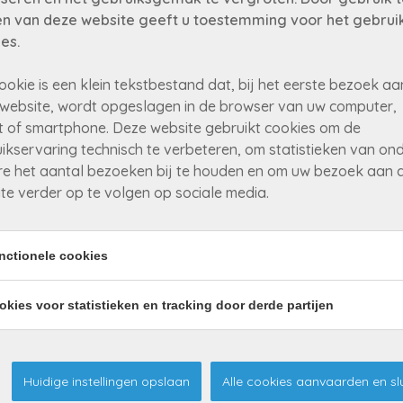
n van deze website geeft u toestemming voor het gebrui
es.
ookie is een klein tekstbestand dat, bij het eerste bezoek aa
website, wordt opgeslagen in de browser van uw computer,
proficiat aan de nieuwe eigenaar!
t of smartphone. Deze website gebruikt cookies om de
ikservaring technisch te verbeteren, om statistieken van on
e het aantal bezoeken bij te houden en om uw bezoek aan 
te verder op te volgen op sociale media.
nctionele cookies
Grond
Verkocht
Zutendaal
okies voor statistieken en tracking door derde partijen
Huidige instellingen opslaan
Alle cookies aanvaarden en sl