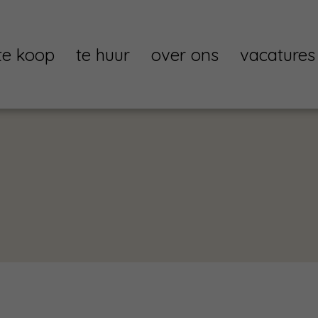
te koop
te huur
over ons
vacatures