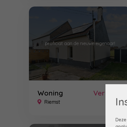
proficiat aan de nieuwe eigenaar!
Woning
Verkocht
In
Riemst
Deze
analy