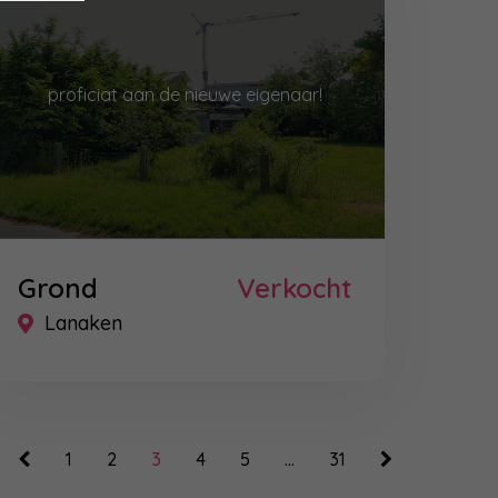
proficiat aan de nieuwe eigenaar!
Grond
Verkocht
Lanaken
1
2
3
4
5
…
31