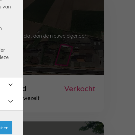
k van
n
proficiat aan de nieuwe eigenaar!
der
deze
Grond
Verkocht
Veldwezelt
uiten