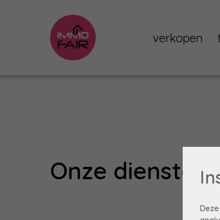
verkopen
Onze
diensten
In
Deze