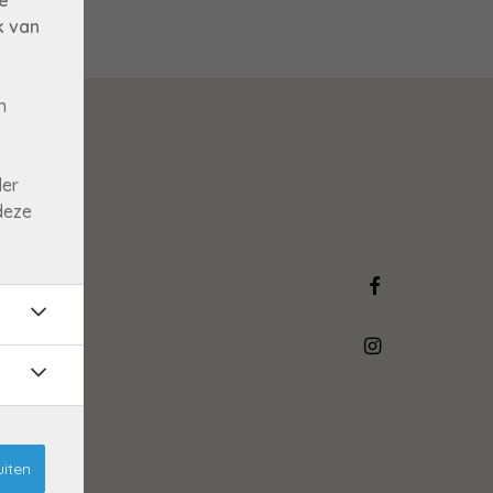
e
k van
n
der
deze
uiten