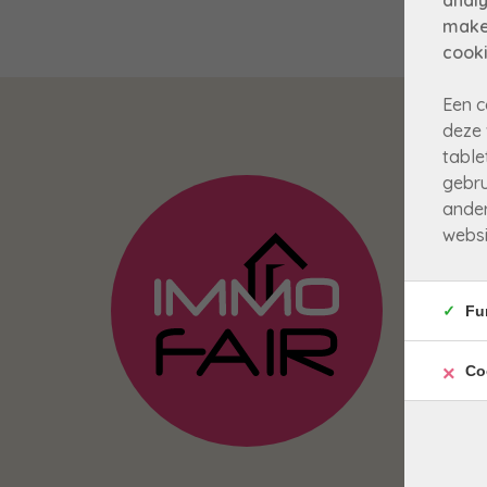
analy
make
cooki
Een c
deze 
table
gebru
ander
websi
Fu
Co