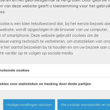
seren en het gebruiksgemak te vergroten. Door gebruik t
n van deze website geeft u toestemming voor het gebrui
es.
ookie is een klein tekstbestand dat, bij het eerste bezoek aa
website, wordt opgeslagen in de browser van uw computer,
t of smartphone. Deze website gebruikt cookies om de
ikservaring technisch te verbeteren, om statistieken van on
e het aantal bezoeken bij te houden en om uw bezoek aan 
te verder op te volgen op sociale media.
Home
Over ons
Verkopen
Contact
nctionele cookies
Te koop
Gratis schatting
Te huur
Keep me posted
okies voor statistieken en tracking door derde partijen
Huidige instellingen opslaan
Alle cookies aanvaarden en sl