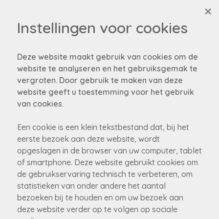
×
Instellingen voor cookies
Deze website maakt gebruik van cookies om de
website te analyseren en het gebruiksgemak te
vergroten. Door gebruik te maken van deze
Helaas, dit pand is
website geeft u toestemming voor het gebruik
van cookies.
verkocht
Een cookie is een klein tekstbestand dat, bij het
eerste bezoek aan deze website, wordt
Niet gevonden wat je zocht?
opgeslagen in de browser van uw computer, tablet
Schrijf je in om als eerste op de hoogte gebracht te
of smartphone. Deze website gebruikt cookies om
worden van onze nieuw panden!
de gebruikservaring technisch te verbeteren, om
statistieken van onder andere het aantal
schrijf je nu in!
bezoeken bij te houden en om uw bezoek aan
deze website verder op te volgen op sociale