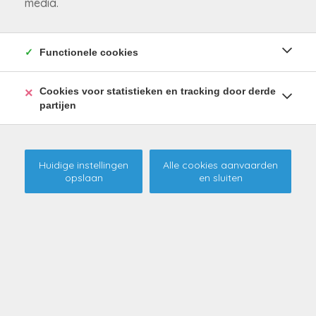
media.
Functionele cookies
Cookies voor statistieken en tracking door derde
partijen
Huidige instellingen
Alle cookies aanvaarden
opslaan
en sluiten
Moderne, instapklare
eengezinswoning