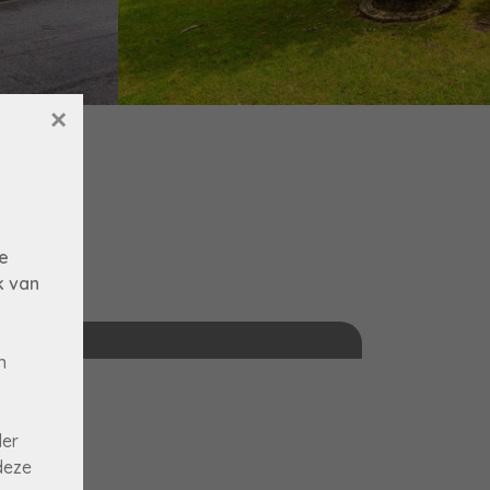
×
e
k van
n
der
deze