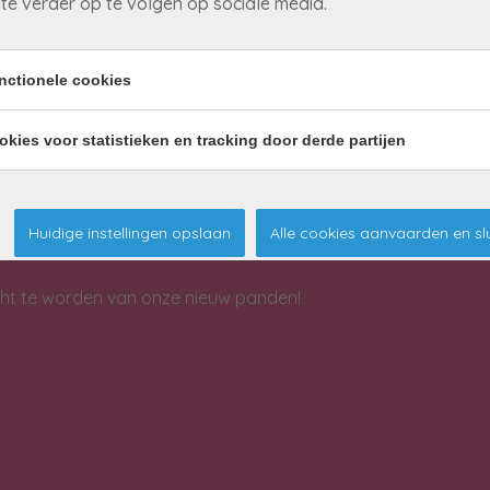
te verder op te volgen op sociale media.
nctionele cookies
okies voor statistieken en tracking door derde partijen
e zocht?
Huidige instellingen opslaan
Alle cookies aanvaarden en sl
acht te worden van onze nieuw panden!