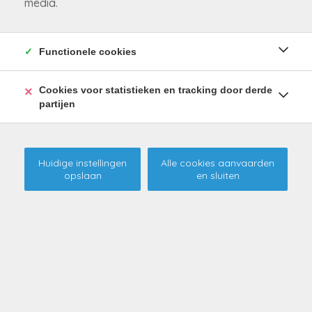
media.
Functionele cookies
Cookies voor statistieken en tracking door derde
partijen
Huidige instellingen
Alle cookies aanvaarden
opslaan
en sluiten
Instapklare woning in het groen