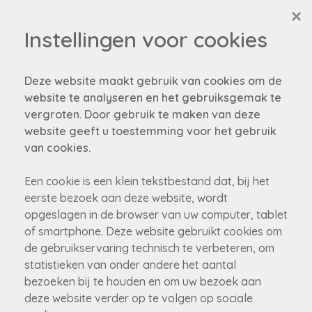
×
Instellingen voor cookies
Deze website maakt gebruik van cookies om de
website te analyseren en het gebruiksgemak te
vergroten. Door gebruik te maken van deze
Helaas, dit pand is
website geeft u toestemming voor het gebruik
van cookies.
verkocht
Een cookie is een klein tekstbestand dat, bij het
eerste bezoek aan deze website, wordt
Niet gevonden wat je zocht?
opgeslagen in de browser van uw computer, tablet
Schrijf je in om als eerste op de hoogte gebracht te
of smartphone. Deze website gebruikt cookies om
worden van onze nieuw panden!
de gebruikservaring technisch te verbeteren, om
statistieken van onder andere het aantal
schrijf je nu in!
bezoeken bij te houden en om uw bezoek aan
deze website verder op te volgen op sociale