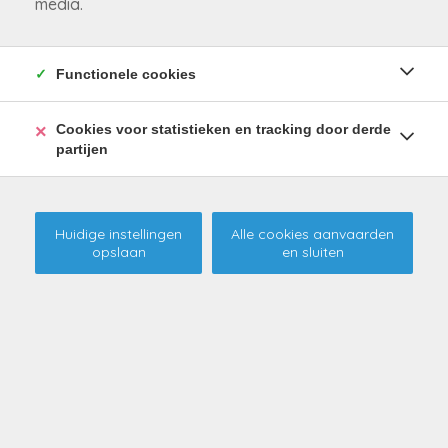
media.
Functionele cookies
Cookies voor statistieken en tracking door derde
partijen
Huidige instellingen
Alle cookies aanvaarden
opslaan
en sluiten
Budgetvriendelijke,
energiezuinige studio in hartje