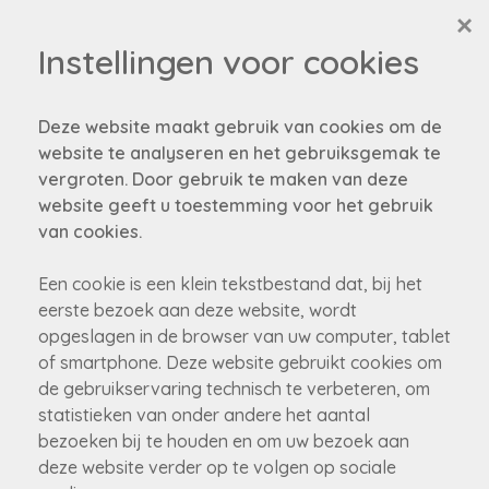
×
Instellingen voor cookies
Deze website maakt gebruik van cookies om de
website te analyseren en het gebruiksgemak te
vergroten. Door gebruik te maken van deze
Helaas, dit pand is
website geeft u toestemming voor het gebruik
van cookies.
verkocht
Een cookie is een klein tekstbestand dat, bij het
eerste bezoek aan deze website, wordt
Niet gevonden wat je zocht?
opgeslagen in de browser van uw computer, tablet
Schrijf je in om als eerste op de hoogte gebracht te
of smartphone. Deze website gebruikt cookies om
worden van onze nieuw panden!
de gebruikservaring technisch te verbeteren, om
statistieken van onder andere het aantal
schrijf je nu in!
bezoeken bij te houden en om uw bezoek aan
deze website verder op te volgen op sociale