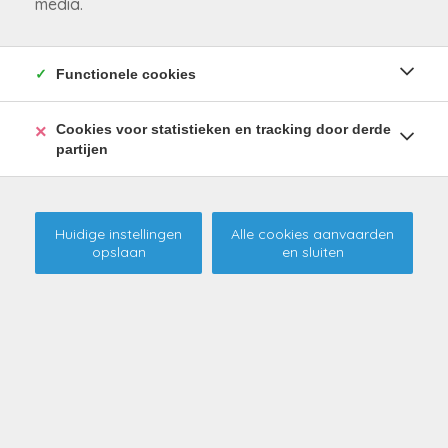
media.
Functionele cookies
Cookies voor statistieken en tracking door derde
partijen
Huidige instellingen
Alle cookies aanvaarden
opslaan
en sluiten
Ruime, instapklare gezinswoning