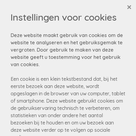
×
Instellingen voor cookies
Deze website maakt gebruik van cookies om de
website te analyseren en het gebruiksgemak te
vergroten. Door gebruik te maken van deze
website geeft u toestemming voor het gebruik
Helaas, dit pand is
van cookies.
verkocht
Een cookie is een klein tekstbestand dat, bij het
eerste bezoek aan deze website, wordt
opgeslagen in de browser van uw computer, tablet
Niet gevonden wat je zocht?
of smartphone. Deze website gebruikt cookies om
Schrijf je in om als eerste op de hoogte gebracht te
de gebruikservaring technisch te verbeteren, om
worden van onze nieuw panden!
statistieken van onder andere het aantal
bezoeken bij te houden en om uw bezoek aan
schrijf je nu in!
deze website verder op te volgen op sociale