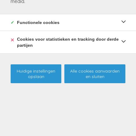
media.
Functionele cookies
Cookies voor statistieken en tracking door derde
partijen
Huidige instellingen
Alle cookies aanvaarden
opslaan
en sluiten
Betaalbare loft gelegen in