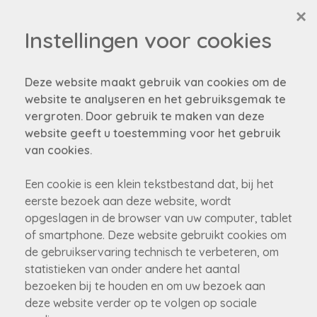
×
Instellingen voor cookies
Deze website maakt gebruik van cookies om de
website te analyseren en het gebruiksgemak te
vergroten. Door gebruik te maken van deze
website geeft u toestemming voor het gebruik
Helaas, dit pand is
van cookies.
verkocht
Een cookie is een klein tekstbestand dat, bij het
eerste bezoek aan deze website, wordt
opgeslagen in de browser van uw computer, tablet
Niet gevonden wat je zocht?
of smartphone. Deze website gebruikt cookies om
Schrijf je in om als eerste op de hoogte gebracht te
de gebruikservaring technisch te verbeteren, om
worden van onze nieuw panden!
statistieken van onder andere het aantal
bezoeken bij te houden en om uw bezoek aan
schrijf je nu in!
deze website verder op te volgen op sociale